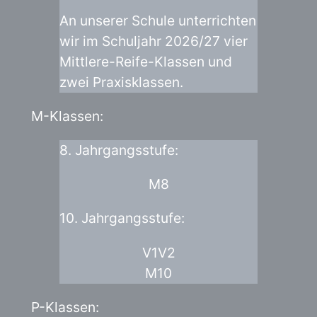
An unserer Schule unterrichten
wir im Schuljahr 2026/27 vier
Mittlere-Reife-Klassen und
zwei Praxisklassen.
M-Klassen:
8. Jahrgangsstufe:
M8
10. Jahrgangsstufe:
V1
V2
M10
P-Klassen: