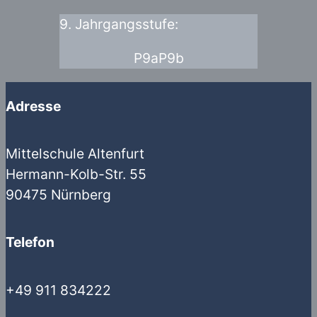
9. Jahrgangsstufe:
P9a
P9b
Adresse
Mittelschule Altenfurt
Hermann-Kolb-Str. 55
90475 Nürnberg
Telefon
+49 911 834222