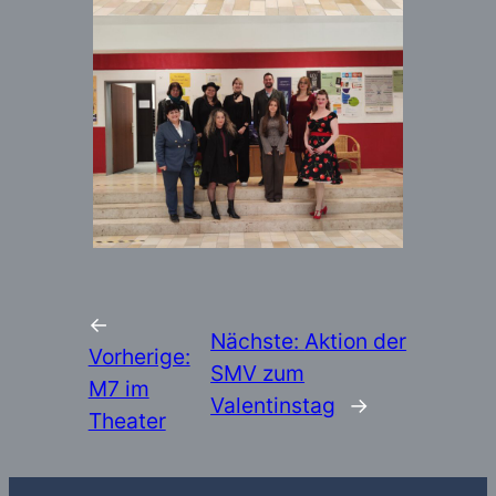
←
Nächste:
Aktion der
Vorherige:
SMV zum
M7 im
Valentinstag
→
Theater