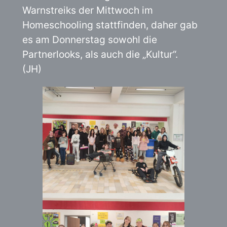
Warnstreiks der Mittwoch im
Homeschooling stattfinden, daher gab
es am Donnerstag sowohl die
Partnerlooks, als auch die „Kultur“.
(JH)