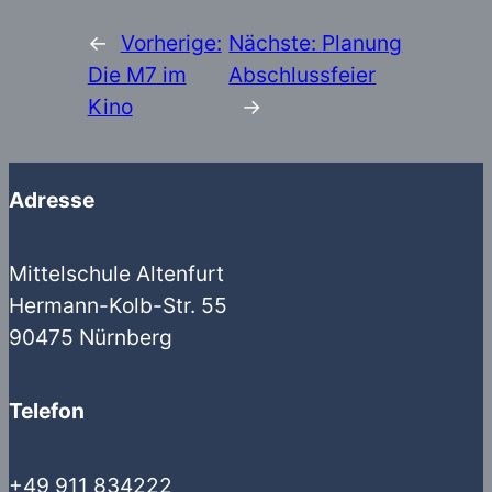
←
Vorherige:
Nächste:
Planung
Die M7 im
Abschlussfeier
Kino
→
Adresse
Mittelschule Altenfurt
Hermann-Kolb-Str. 55
90475 Nürnberg
Telefon
+49 911 834222