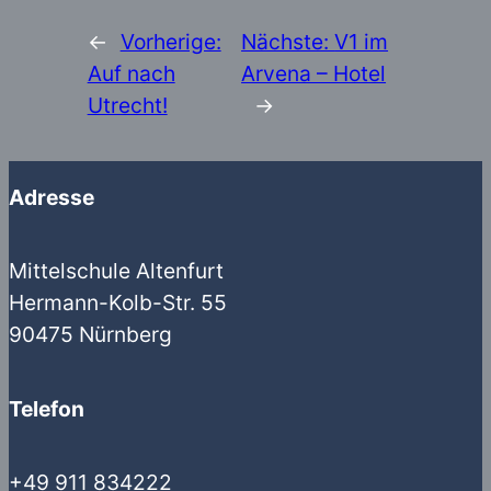
←
Vorherige:
Nächste:
V1 im
Auf nach
Arvena – Hotel
Utrecht!
→
Adresse
Mittelschule Altenfurt
Hermann-Kolb-Str. 55
90475 Nürnberg
Telefon
+49 911 834222