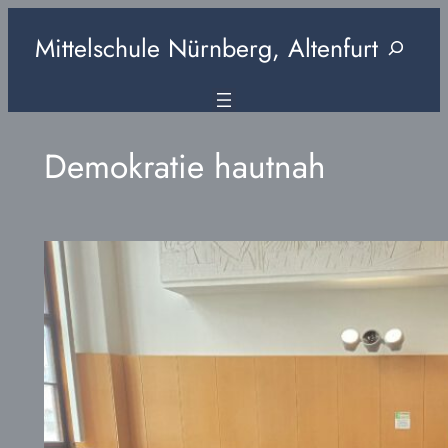
Zum
Mittelschule Nürnberg, Altenfurt
Suchen
Inhalt
springen
Demokratie hautnah