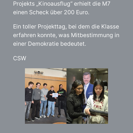
Projekts „Kinoausflug“ erhielt die M7
einen Scheck über 200 Euro.
Ein toller Projekttag, bei dem die Klasse
erfahren konnte, was Mitbestimmung in
einer Demokratie bedeutet.
CSW